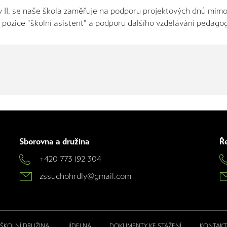
 II. se naše škola zaměřuje na podporu projektových dnů mimo 
 pozice "školní asistent" a podporu dalšího vzdělávání pedago
Sborovna a družina
Ře
+420 773 192 304
zssuchohrdly@gmail.com
ŠKOLNÍ DRUŽINA
JÍDELNA
DOKUMENTY KE STAŽENÍ
KONTAKT