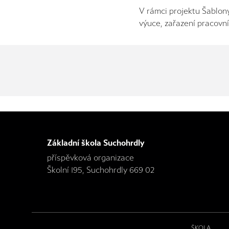
V rámci projektu Šablony
výuce, zařazení pracovní
Základní škola Suchohrdly
příspěvková organizace
Školní 195, Suchohrdly 669 02
ŠKOLA