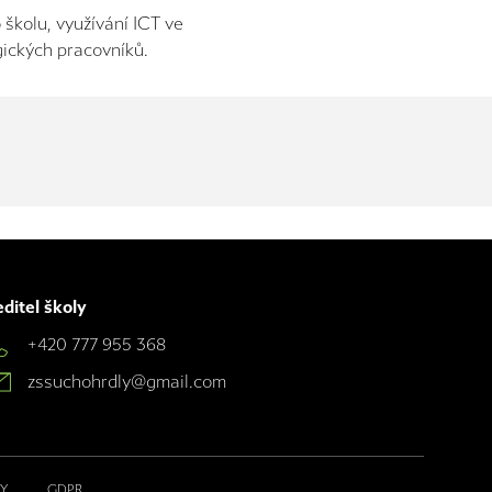
školu, využívání ICT ve
gických pracovníků.
ditel školy
+420 777 955 368
zssuchohrdly@gmail.com
Y
GDPR