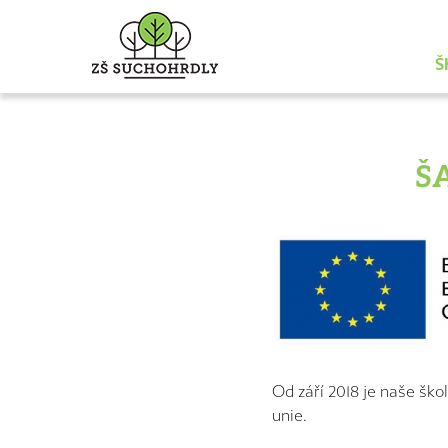
Š
Š
Od září 2018 je naše ško
unie.